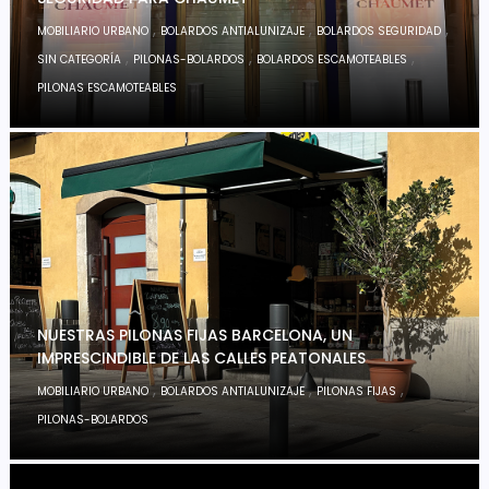
,
,
,
MOBILIARIO URBANO
BOLARDOS ANTIALUNIZAJE
BOLARDOS SEGURIDAD
,
,
,
SIN CATEGORÍA
PILONAS-BOLARDOS
BOLARDOS ESCAMOTEABLES
PILONAS ESCAMOTEABLES
NUESTRAS PILONAS FIJAS BARCELONA, UN
IMPRESCINDIBLE DE LAS CALLES PEATONALES
,
,
,
MOBILIARIO URBANO
BOLARDOS ANTIALUNIZAJE
PILONAS FIJAS
PILONAS-BOLARDOS