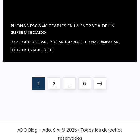
PILONAS ESCAMOTEABLES EN LA ENTRADA DE UN
SUPERMERCADO
,
,
,
BOLARDOS SEGURIDAD
PILONAS-BOLARDOS
PILONAS LUMINOSAS
BOLARDOS ESCAMOTEABLES
P
Page
Page
Page
Next
1
2
…
6
a
page
g
i
ADO Blog - Ado. S.A. © 2025 · Todos los derechos
reservados