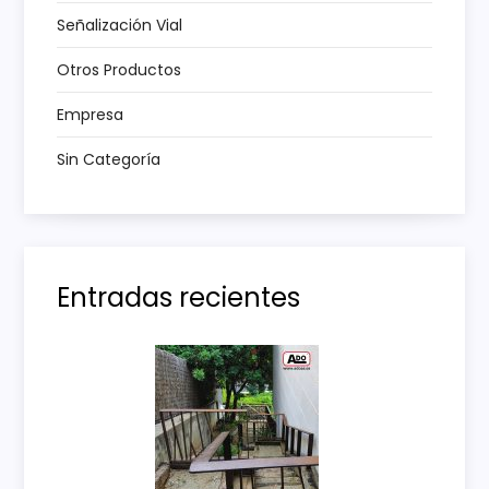
Señalización Vial
r
Otros Productos
a
Empresa
d
Sin Categoría
a
s
Entradas recientes