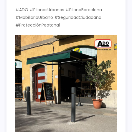
#ADO #PilonasUrbanas #PilonaBarcelona
#MobiliarioUrbano #SeguridadCiudadana
#ProtecciónPeatonal