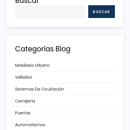
Buscar
a
BUSCAR
c
i
ó
Categorías Blog
n
Mobiliario Urbano
d
Vallados
e
Sistemas De Ocultación
e
Cerrajería
n
Puertas
t
Automatismos