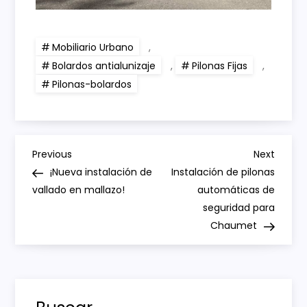
Mobiliario Urbano
,
Bolardos antialunizaje
,
Pilonas Fijas
,
Pilonas-bolardos
N
Previous
Next
Previous
Next
Post
Post
¡Nueva instalación de
Instalación de pilonas
a
vallado en mallazo!
automáticas de
seguridad para
v
Chaumet
e
g