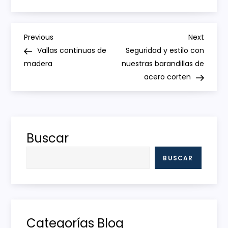
N
Previous
Next
Previous
Next
Post
Post
Vallas continuas de
Seguridad y estilo con
a
madera
nuestras barandillas de
acero corten
v
e
g
Buscar
a
BUSCAR
c
i
Categorías Blog