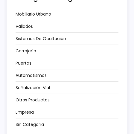
ó
n
Mobiliario Urbano
Vallados
d
Sistemas De Ocultación
e
Cerrajería
e
Puertas
n
Automatismos
t
Señalización Vial
r
Otros Productos
a
Empresa
Sin Categoría
d