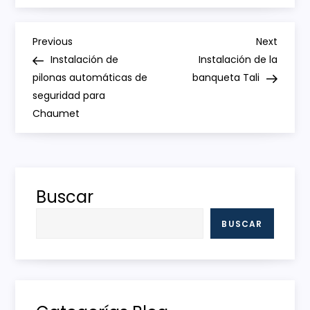
N
Previous
Next
Previous
Next
Post
Post
Instalación de
Instalación de la
a
pilonas automáticas de
banqueta Tali
seguridad para
v
Chaumet
e
g
Buscar
a
BUSCAR
c
i
ó