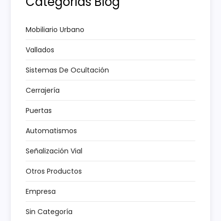
Categorías Blog
n
Mobiliario Urbano
d
Vallados
e
Sistemas De Ocultación
e
Cerrajería
n
Puertas
t
Automatismos
Señalización Vial
r
Otros Productos
a
Empresa
d
Sin Categoría