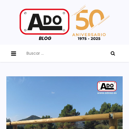
Skip
to
content
ADO Blog
Buscar: