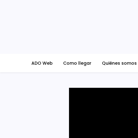
Skip
to
content
ADO Blog
ADO Web
Como llegar
Quiénes somos