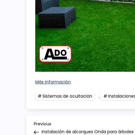
Más información
Sistemas de ocultación
,
Instalacione
N
Previous
Previous
Post
Instalación de alcorques Onda para árboles