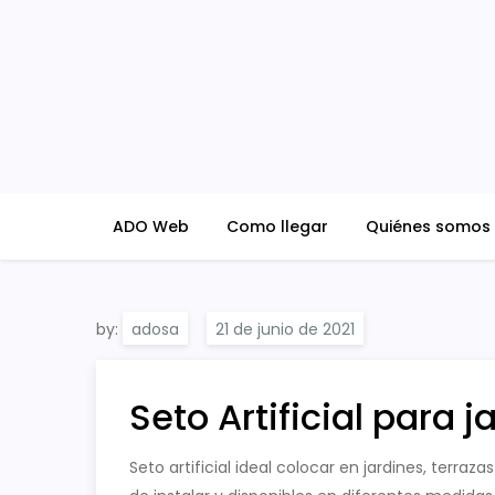
Skip
to
content
ADO Blog
ADO Web
Como llegar
Quiénes somos
by:
adosa
Seto Artificial para j
Seto artificial ideal colocar en jardines, terraz