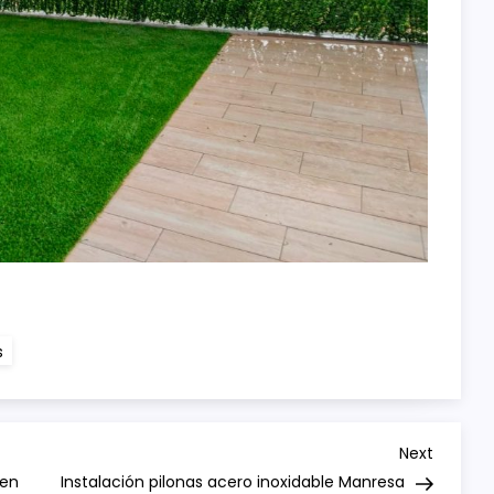
s
Next
Next
Post
 en
Instalación pilonas acero inoxidable Manresa