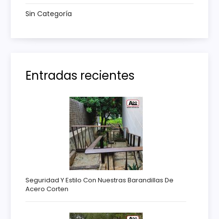
a
Sin Categoría
d
a
Entradas recientes
s
Seguridad Y Estilo Con Nuestras Barandillas De
Acero Corten