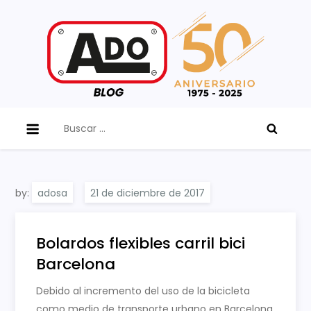
Skip
to
content
ADO Blog
Buscar:
by:
adosa
Bolardos flexibles carril bici
Barcelona
Debido al incremento del uso de la bicicleta
como medio de transporte urbano en Barcelona