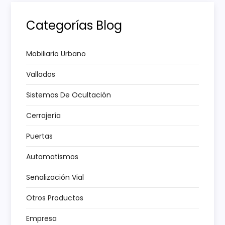
c
i
Categorías Blog
ó
Mobiliario Urbano
n
Vallados
d
Sistemas De Ocultación
e
Cerrajería
e
Puertas
Automatismos
n
Señalización Vial
t
Otros Productos
r
Empresa