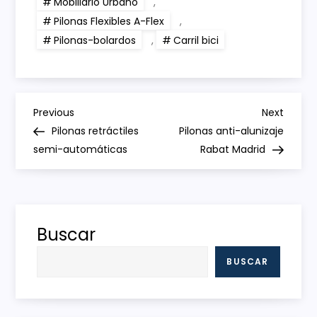
Mobiliario Urbano
,
Pilonas Flexibles A-Flex
,
Pilonas-bolardos
,
Carril bici
N
Previous
Next
Previous
Next
Post
Post
Pilonas retráctiles
Pilonas anti-alunizaje
a
semi-automáticas
Rabat Madrid
v
e
Buscar
g
BUSCAR
a