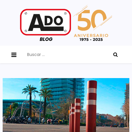
Skip
to
content
ADO Blog
Buscar: