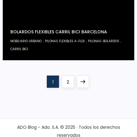
BOLARDOS FLEXIBLES CARRIL BICI BARCELONA
,
,
,
MOBILIARIO URBANO
PILONAS FLEXIBLES A-FLEX
PILONAS-BOLARDOS
CARRIL BICI
P
Page
Page
Next
1
2
a
page
g
i
ADO Blog - Ado. S.A. © 2025 · Todos los derechos
reservados