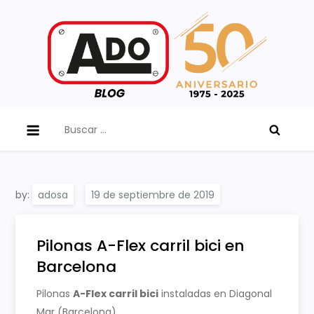
Skip
to
content
ADO Blog
Buscar:
by:
adosa
Pilonas A-Flex carril bici en
Barcelona
Pilonas
A-Flex carril bici
instaladas en Diagonal
Mar (Barcelona).