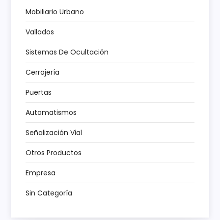
n
Mobiliario Urbano
Vallados
d
Sistemas De Ocultación
e
Cerrajería
e
Puertas
n
Automatismos
t
Señalización Vial
r
Otros Productos
a
Empresa
Sin Categoría
d