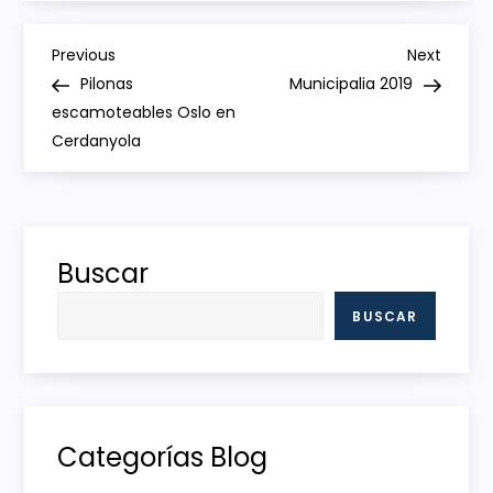
N
Previous
Next
Previous
Next
Post
Post
Pilonas
Municipalia 2019
a
escamoteables Oslo en
Cerdanyola
v
e
g
Buscar
a
BUSCAR
c
i
Categorías Blog
ó