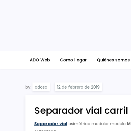
Skip
to
content
ADO Blog
ADO Web
Como llegar
Quiénes somos
by:
adosa
Separador vial carril
Separador vial
asimétrico modular modelo
M