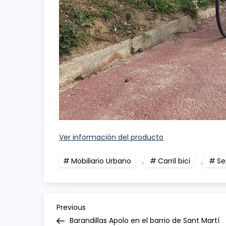
Ver información del producto
Mobiliario Urbano
,
Carril bici
,
Se
N
Previous
Previous
Post
Barandillas Apolo en el barrio de Sant Martí