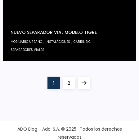
NUEVO SEPARADOR VIAL MODELO TIGRE
,
,
,
MOBILIARIO URBANO
INSTALACIONES
CARRIL BICI
SEPARADORES VIALES
P
Page
Page
Next
1
2
a
page
g
i
ADO Blog - Ado. S.A. © 2025 · Todos los derechos
reservados