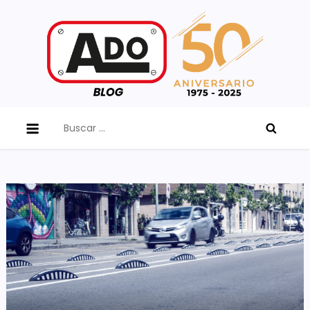
Skip
to
content
ADO Blog
Buscar: