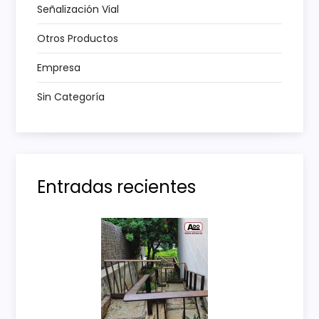
t
Señalización Vial
r
Otros Productos
a
Empresa
Sin Categoría
d
a
s
Entradas recientes