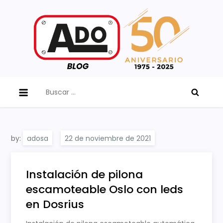
Skip
to
content
ADO Blog
Buscar:
by:
adosa
Instalación de pilona
escamoteable Oslo con leds
en Dosrius