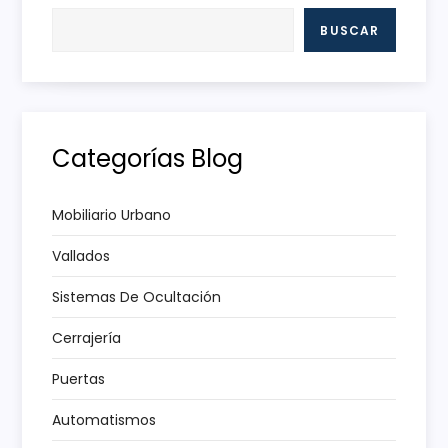
a
BUSCAR
c
i
Categorías Blog
ó
n
Mobiliario Urbano
Vallados
d
Sistemas De Ocultación
e
Cerrajería
e
Puertas
n
Automatismos