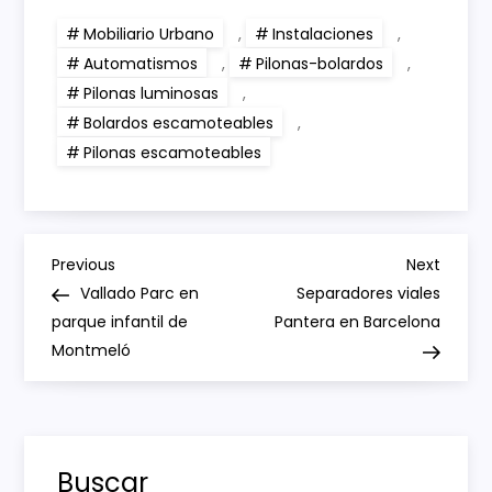
Mobiliario Urbano
,
Instalaciones
,
Automatismos
,
Pilonas-bolardos
,
Pilonas luminosas
,
Bolardos escamoteables
,
Pilonas escamoteables
N
Previous
Next
Previous
Next
Post
Post
Vallado Parc en
Separadores viales
a
parque infantil de
Pantera en Barcelona
Montmeló
v
e
g
Buscar