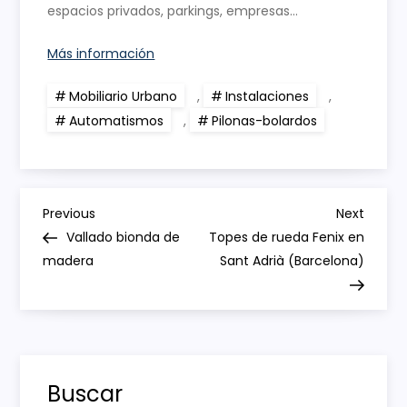
espacios privados, parkings, empresas…
Más información
Mobiliario Urbano
,
Instalaciones
,
Automatismos
,
Pilonas-bolardos
N
Previous
Next
Previous
Next
Post
Post
Vallado bionda de
Topes de rueda Fenix en
a
madera
Sant Adrià (Barcelona)
v
e
g
Buscar