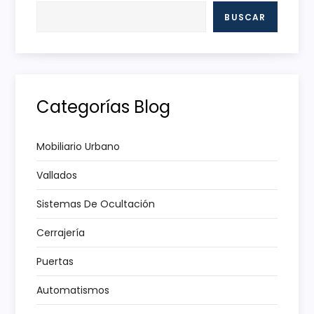
a
BUSCAR
c
i
Categorías Blog
ó
n
Mobiliario Urbano
Vallados
d
Sistemas De Ocultación
e
Cerrajería
e
Puertas
n
Automatismos