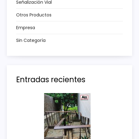
t
Señalización Vial
r
Otros Productos
a
Empresa
Sin Categoría
d
a
s
Entradas recientes