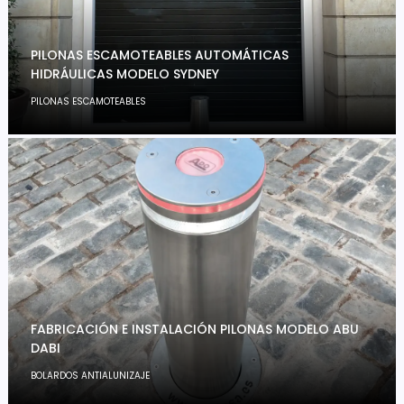
PILONAS ESCAMOTEABLES AUTOMÁTICAS
HIDRÁULICAS MODELO SYDNEY
PILONAS ESCAMOTEABLES
FABRICACIÓN E INSTALACIÓN PILONAS MODELO ABU
DABI
BOLARDOS ANTIALUNIZAJE