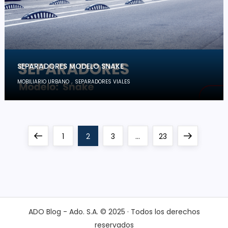
SEPARADORES MODELO SNAKE
,
MOBILIARIO URBANO
SEPARADORES VIALES
P
Previous
Page
Page
Page
Page
Next
1
2
3
…
23
a
page
page
g
i
ADO Blog - Ado. S.A. © 2025 · Todos los derechos
reservados