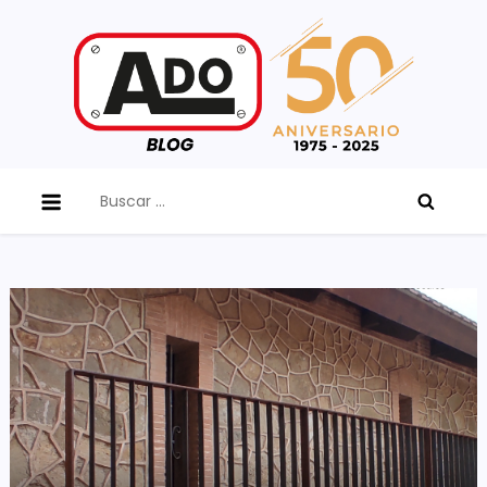
Skip
to
content
ADO Blog
Buscar: