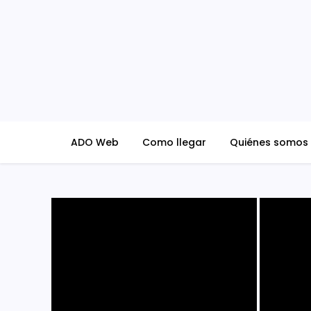
Skip
to
content
ADO Blog
ADO Web
Como llegar
Quiénes somos