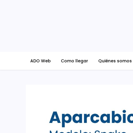
Skip
to
content
ADO Blog
ADO Web
Como llegar
Quiénes somos