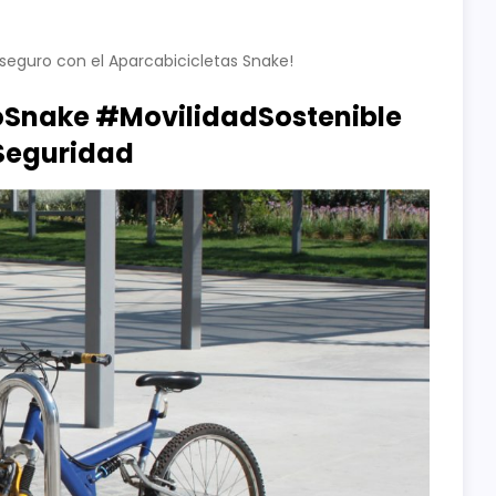
seguro con el Aparcabicicletas Snake!
oSnake #MovilidadSostenible
Seguridad