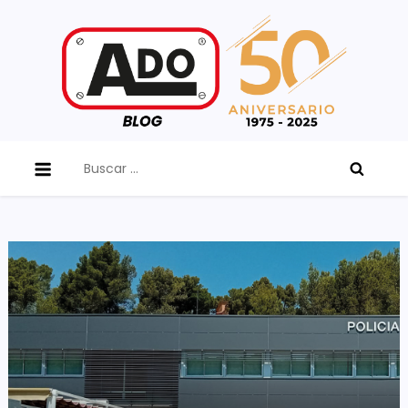
Skip
to
content
ADO Blog
Buscar: