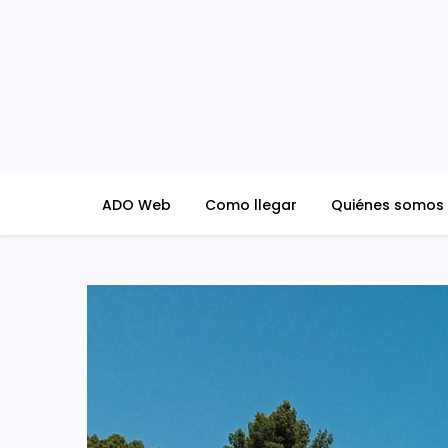
Skip
to
content
ADO Blog
ADO Web
Como llegar
Quiénes somos