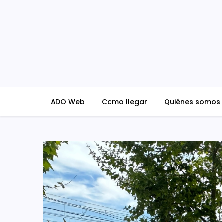
Skip
to
content
ADO Blog
ADO Web
Como llegar
Quiénes somos