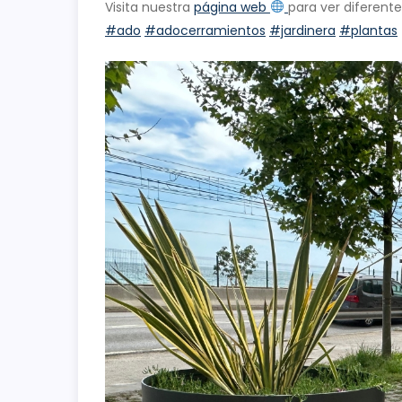
Visita nuestra
página web
para ver diferent
#ado
#adocerramientos
#jardinera
#plantas