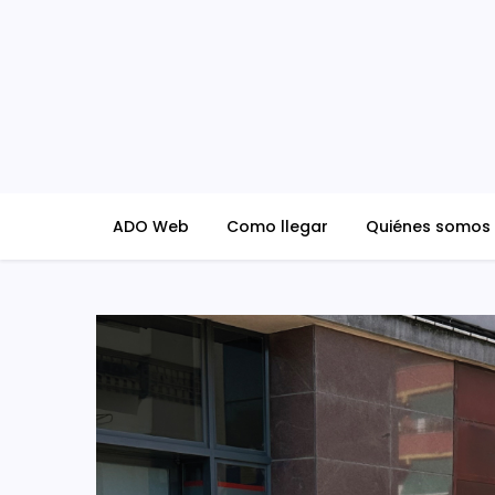
Skip
to
content
ADO Blog
ADO Web
Como llegar
Quiénes somos