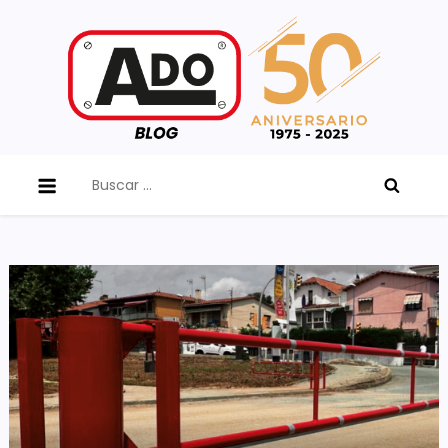
Skip
to
content
ADO Blog
Buscar: