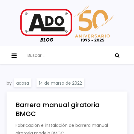
Skip
to
content
ADO Blog
Buscar:
by:
adosa
Barrera manual giratoria
BMGC
Fabricación e instalación de barrera manual
giratoria modelo BMGC.