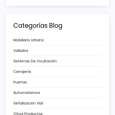
a
c
i
Categorías Blog
ó
Mobiliario Urbano
n
Vallados
d
Sistemas De Ocultación
e
Cerrajería
e
Puertas
Automatismos
n
Señalización Vial
t
Otros Productos