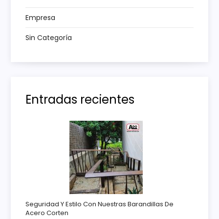
r
Empresa
a
Sin Categoría
d
a
Entradas recientes
s
Seguridad Y Estilo Con Nuestras Barandillas De
Acero Corten