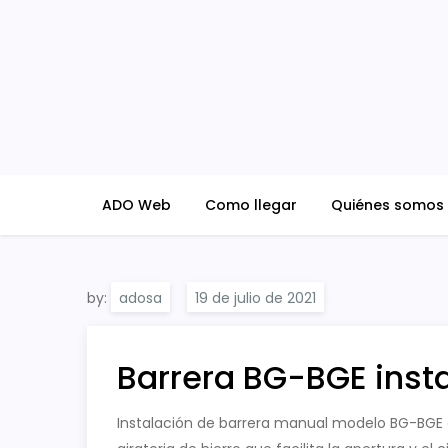
Skip
to
content
ADO Blog
ADO Web
Como llegar
Quiénes somos
by:
adosa
Barrera BG-BGE inst
Instalación de barrera manual modelo BG-BGE en