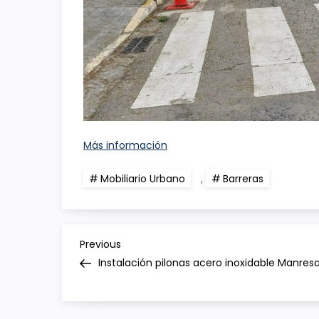
Más información
Mobiliario Urbano
,
Barreras
N
Previous
Previous
Post
Instalación pilonas acero inoxidable Manres
a
v