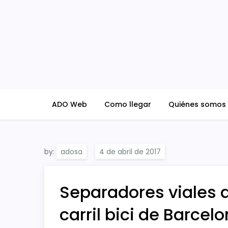
Skip
to
content
ADO Blog
ADO Web
Como llegar
Quiénes somos
by:
adosa
Separadores viales 
carril bici de Barcel