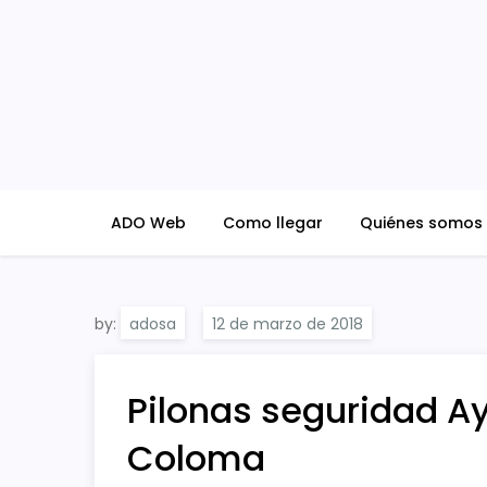
Skip
to
content
ADO Blog
ADO Web
Como llegar
Quiénes somos
by:
adosa
Pilonas seguridad A
Coloma