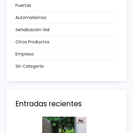
n
Puertas
t
Automatismos
Señalización Vial
r
Otros Productos
a
Empresa
d
Sin Categoría
a
s
Entradas recientes