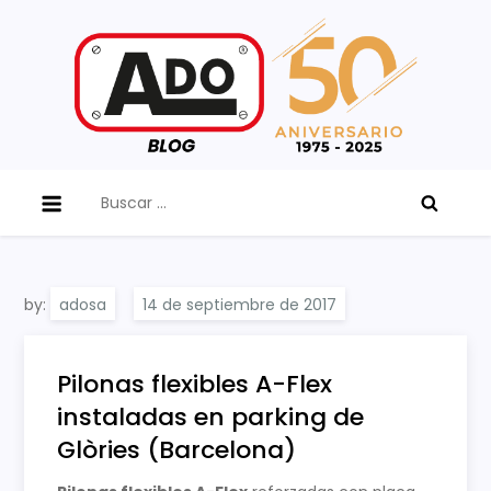
Skip
to
content
ADO Blog
Buscar:
by:
adosa
Pilonas flexibles A-Flex
instaladas en parking de
Glòries (Barcelona)