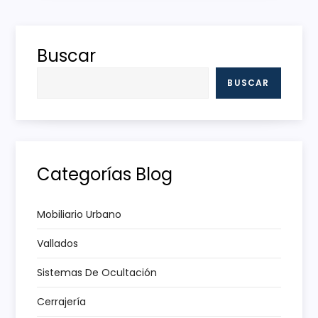
e
g
Buscar
a
BUSCAR
c
i
ó
Categorías Blog
n
Mobiliario Urbano
d
Vallados
e
Sistemas De Ocultación
e
Cerrajería