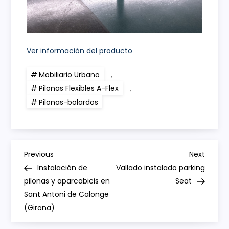
Ver información del producto
Mobiliario Urbano
,
Pilonas Flexibles A-Flex
,
Pilonas-bolardos
N
Previous
Next
Previous
Next
Post
Post
Instalación de
Vallado instalado parking
a
pilonas y aparcabicis en
Seat
Sant Antoni de Calonge
v
(Girona)