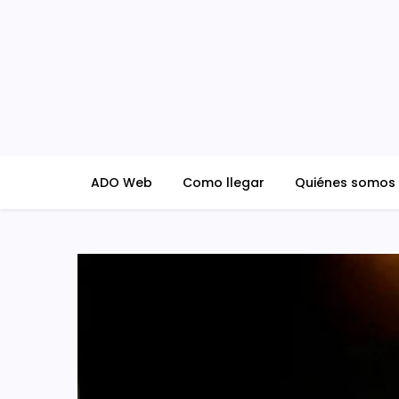
Skip
to
content
ADO Blog
ADO Web
Como llegar
Quiénes somos