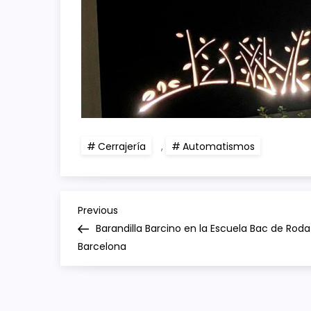
Cerrajería
,
Automatismos
N
Previous
Previous
Post
Barandilla Barcino en la Escuela Bac de Roda
a
Barcelona
v