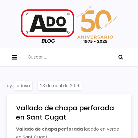
Skip
to
content
ADO Blog
Buscar:
by:
adosa
Vallado de chapa perforada
en Sant Cugat
Vallado de chapa perforada
lacado en verde
en Sant Cugat.