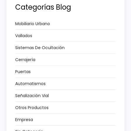
i
Categorías Blog
ó
Mobiliario Urbano
n
Vallados
d
Sistemas De Ocultación
e
Cerrajería
e
Puertas
Automatismos
n
Señalización Vial
t
Otros Productos
r
Empresa
a