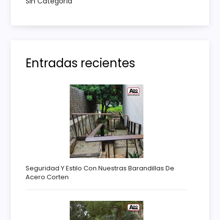
Sin Categoría
d
a
Entradas recientes
s
Seguridad Y Estilo Con Nuestras Barandillas De
Acero Corten