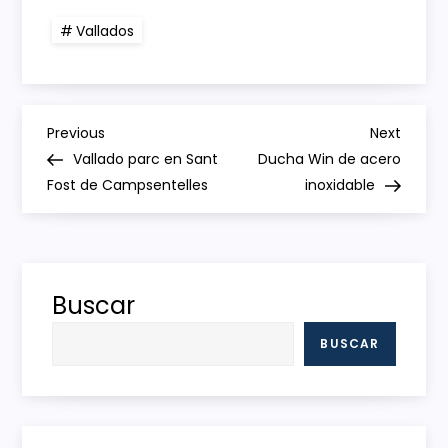
Vallados
N
Previous
Next
Previous
Next
Post
Post
Vallado parc en Sant
Ducha Win de acero
a
Fost de Campsentelles
inoxidable
v
e
Buscar
g
BUSCAR
a
c