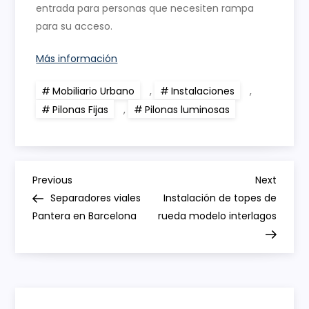
entrada para personas que necesiten rampa
para su acceso.
Más información
Mobiliario Urbano
,
Instalaciones
,
Pilonas Fijas
,
Pilonas luminosas
N
Previous
Next
Previous
Next
Post
Post
Separadores viales
Instalación de topes de
a
Pantera en Barcelona
rueda modelo interlagos
v
e