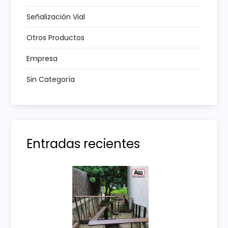
t
Señalización Vial
r
Otros Productos
a
Empresa
Sin Categoría
d
a
s
Entradas recientes