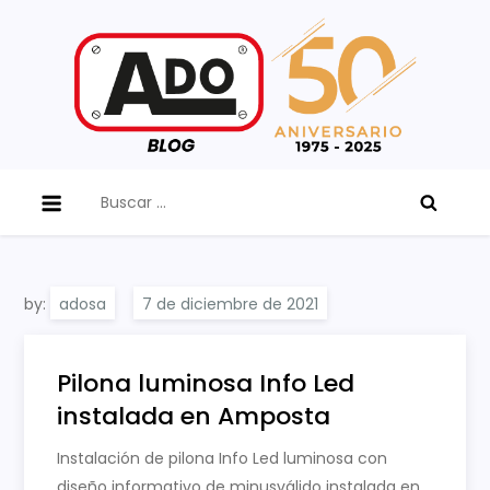
Skip
to
content
ADO Blog
Buscar:
by:
adosa
Pilona luminosa Info Led
instalada en Amposta
Instalación de pilona Info Led luminosa con
diseño informativo de minusválido instalada en