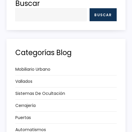
g
Buscar
a
BUSCAR
c
i
Categorías Blog
ó
n
Mobiliario Urbano
Vallados
d
Sistemas De Ocultación
e
Cerrajería
e
Puertas
n
Automatismos