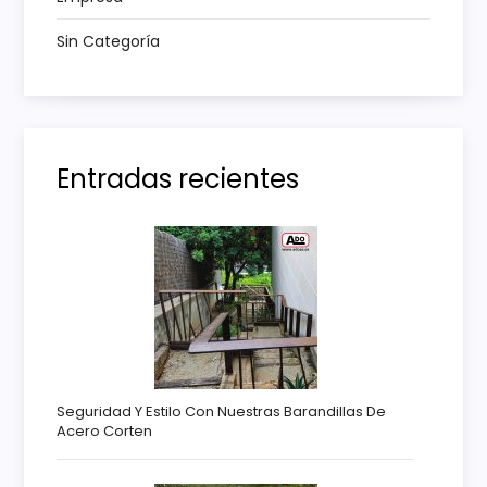
a
Sin Categoría
d
a
s
Entradas recientes
Seguridad Y Estilo Con Nuestras Barandillas De
Acero Corten