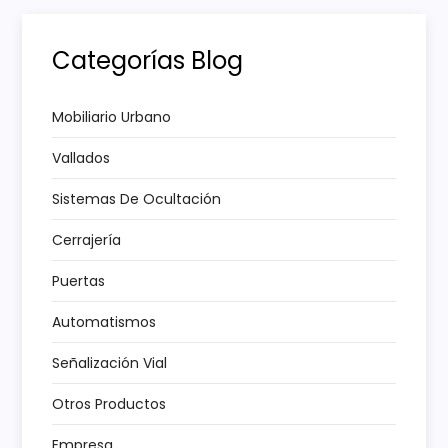
i
Categorías Blog
ó
n
Mobiliario Urbano
Vallados
d
Sistemas De Ocultación
e
Cerrajería
e
Puertas
n
Automatismos
t
Señalización Vial
r
Otros Productos
Empresa