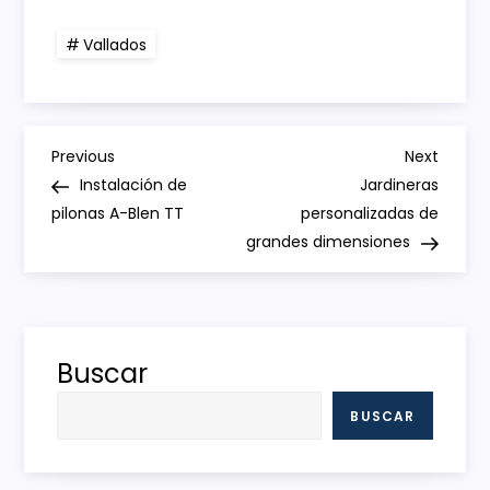
Vallados
N
Previous
Next
Previous
Next
Post
Post
Instalación de
Jardineras
a
pilonas A-Blen TT
personalizadas de
grandes dimensiones
v
e
g
Buscar
a
BUSCAR
c