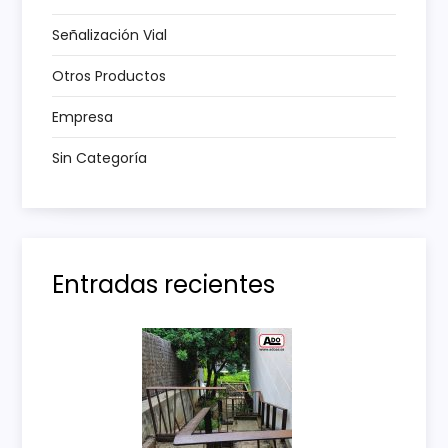
t
Señalización Vial
r
Otros Productos
a
Empresa
Sin Categoría
d
a
s
Entradas recientes