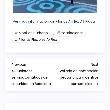
Ver más información de Pilonas A-Flex DT Placa
Mobiliario Urbano
,
Instalaciones
,
Pilonas Flexibles A-Flex
N
Previous
Next
Previous
Next
Post
Post
Bolardos
Vallado de contención
a
semiautomáticos de
peatonal para centros
seguridad en Badalona
comerciales
v
e