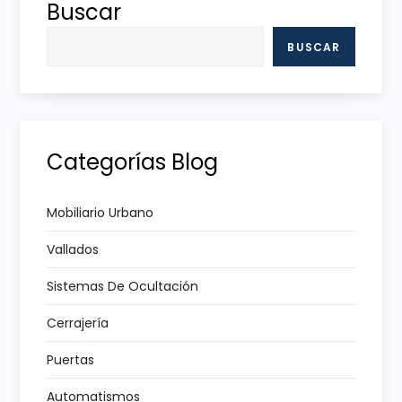
g
Buscar
a
BUSCAR
c
i
Categorías Blog
ó
n
Mobiliario Urbano
Vallados
d
Sistemas De Ocultación
e
Cerrajería
e
Puertas
n
Automatismos