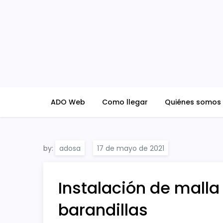
Skip
to
content
ADO Blog
ADO Web
Como llegar
Quiénes somos
by:
adosa
Instalación de malla
barandillas