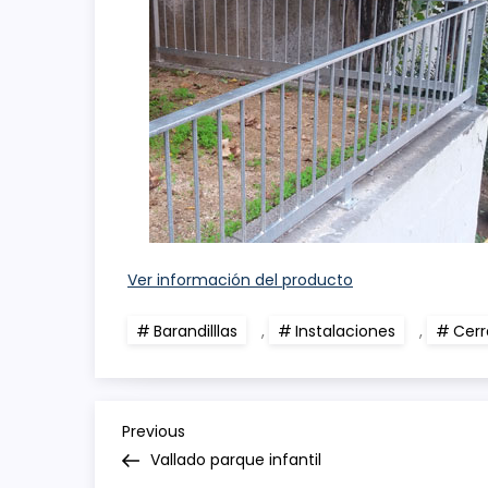
Ver información del producto
Barandilllas
,
Instalaciones
,
Cerr
N
Previous
Previous
Post
Vallado parque infantil