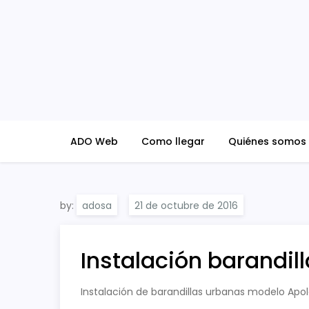
Skip
to
content
ADO Blog
ADO Web
Como llegar
Quiénes somos
by:
adosa
Instalación barandil
Instalación de barandillas urbanas modelo Apol