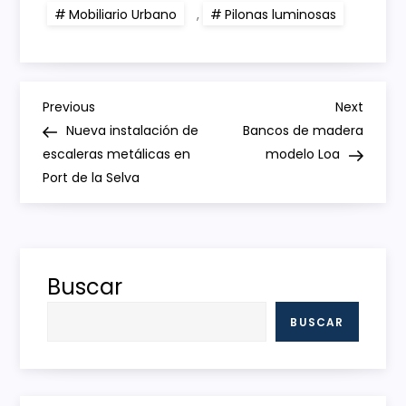
Mobiliario Urbano
,
Pilonas luminosas
N
Previous
Next
Previous
Next
Post
Post
Nueva instalación de
Bancos de madera
a
escaleras metálicas en
modelo Loa
Port de la Selva
v
e
g
Buscar
a
BUSCAR
c