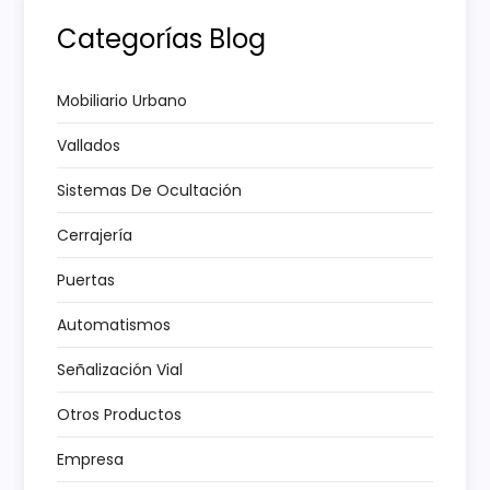
i
Categorías Blog
ó
n
Mobiliario Urbano
Vallados
d
Sistemas De Ocultación
e
Cerrajería
e
Puertas
n
Automatismos
t
Señalización Vial
r
Otros Productos
a
Empresa