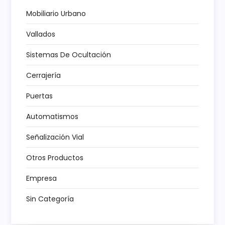
n
Mobiliario Urbano
Vallados
d
Sistemas De Ocultación
e
Cerrajería
e
Puertas
n
Automatismos
t
Señalización Vial
r
Otros Productos
a
Empresa
Sin Categoría
d