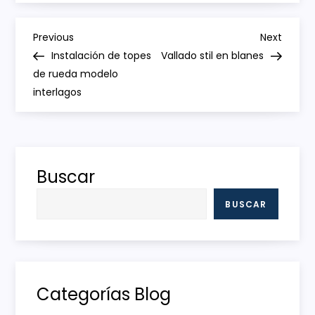
N
Previous
Next
Previous
Next
Post
Post
Instalación de topes
Vallado stil en blanes
a
de rueda modelo
interlagos
v
e
g
Buscar
a
BUSCAR
c
i
Categorías Blog
ó