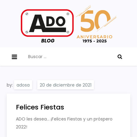
Skip
to
content
ADO Blog
Buscar:
by:
adosa
Felices Fiestas
ADO les desea… ¡Felices Fiestas y un próspero
2022!