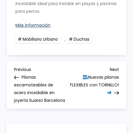
inoxidable ideal para instalar en playas y piscinas
para perros.
Más información
Mobiliario Urbano
,
Duchas
N
Previous
Next
Previous
Next
Post
Post
Pilonas
¡Nuevas pilonas
a
escamoteables de
FLEXIBLES con TORNILLO!
acero inoxidable en
v
joyería Suarez Barcelona
e
g