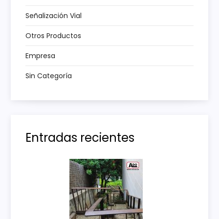
t
Señalización Vial
r
Otros Productos
a
Empresa
d
Sin Categoría
a
s
Entradas recientes