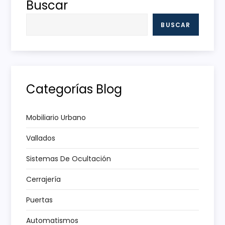
Buscar
a
BUSCAR
c
i
ó
Categorías Blog
n
Mobiliario Urbano
d
Vallados
e
Sistemas De Ocultación
e
Cerrajería
n
Puertas
Automatismos