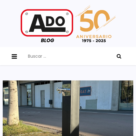
Skip
to
content
ADO Blog
Buscar: