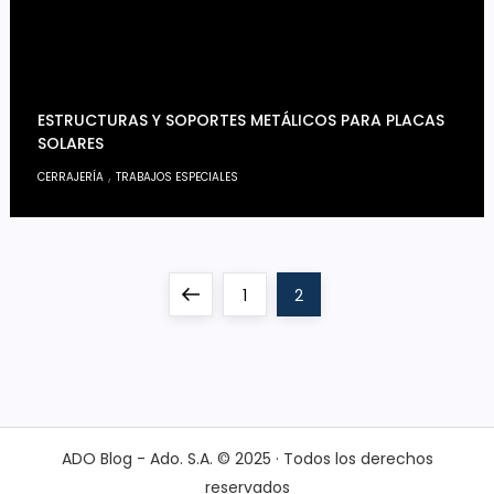
ESTRUCTURAS Y SOPORTES METÁLICOS PARA PLACAS
SOLARES
,
CERRAJERÍA
TRABAJOS ESPECIALES
P
Previous
Page
Page
1
2
a
page
g
i
ADO Blog - Ado. S.A. © 2025 · Todos los derechos
reservados