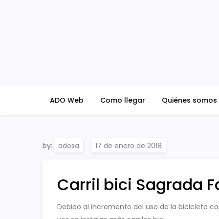
Skip
to
content
ADO Blog
ADO Web
Como llegar
Quiénes somos
by:
adosa
Carril bici Sagrada 
Debido al incremento del uso de la bicicleta