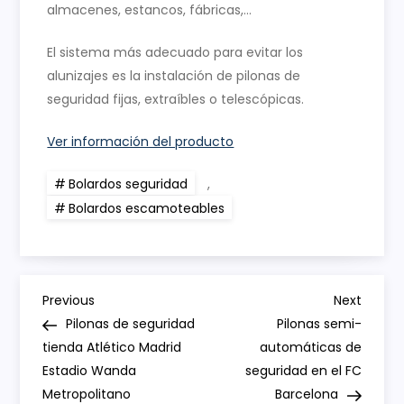
almacenes, estancos, fábricas,…
El sistema más adecuado para evitar los
alunizajes es la instalación de pilonas de
seguridad fijas, extraíbles o telescópicas.
Ver información del producto
Bolardos seguridad
,
Bolardos escamoteables
N
Previous
Next
Previous
Next
Post
Post
Pilonas de seguridad
Pilonas semi-
a
tienda Atlético Madrid
automáticas de
Estadio Wanda
seguridad en el FC
v
Metropolitano
Barcelona