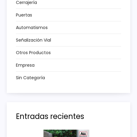
e
Cerrajería
n
Puertas
t
Automatismos
Señalización Vial
r
Otros Productos
a
Empresa
d
Sin Categoría
a
s
Entradas recientes