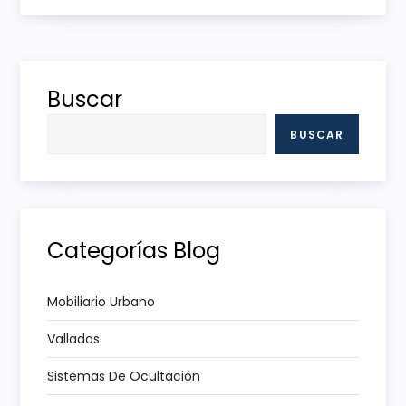
e
g
Buscar
a
BUSCAR
c
i
ó
Categorías Blog
n
Mobiliario Urbano
d
Vallados
e
Sistemas De Ocultación