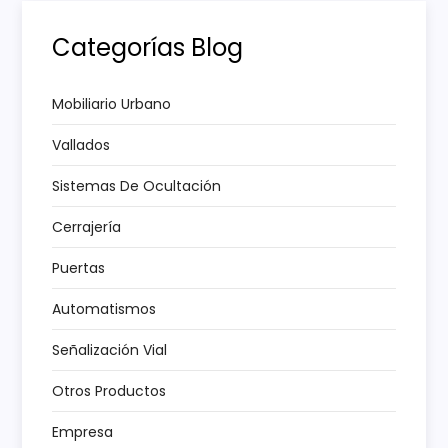
i
Categorías Blog
ó
n
Mobiliario Urbano
Vallados
d
Sistemas De Ocultación
e
Cerrajería
e
Puertas
n
Automatismos
t
Señalización Vial
r
Otros Productos
a
Empresa