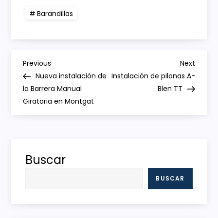
Barandillas
N
Previous
Next
Previous
Next
Post
Post
Nueva instalación de
Instalación de pilonas A-
a
la Barrera Manual
Blen TT
Giratoria en Montgat
v
e
g
Buscar
a
BUSCAR
c