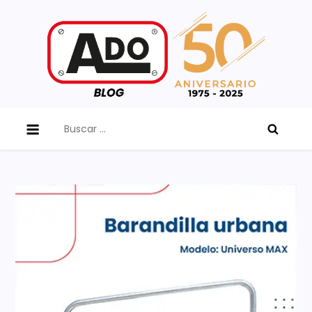
Skip
to
content
ADO Blog
Buscar: