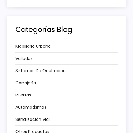
i
ó
Categorías Blog
n
Mobiliario Urbano
d
Vallados
e
Sistemas De Ocultación
e
Cerrajería
n
Puertas
t
Automatismos
Señalización Vial
r
Otros Productos