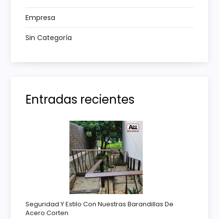
a
Empresa
d
Sin Categoría
a
s
Entradas recientes
Seguridad Y Estilo Con Nuestras Barandillas De
Acero Corten