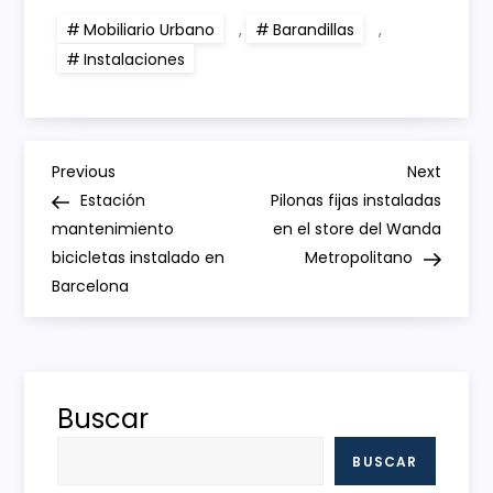
Mobiliario Urbano
,
Barandillas
,
Instalaciones
N
Previous
Next
Previous
Next
Post
Post
Estación
Pilonas fijas instaladas
a
mantenimiento
en el store del Wanda
bicicletas instalado en
Metropolitano
v
Barcelona
e
g
Buscar
a
BUSCAR
c