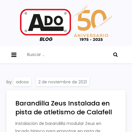
Skip
to
content
ADO Blog
Buscar:
by:
adosa
Barandilla Zeus Instalada en
pista de atletismo de Calafell
Instalación de barandilla modular Zeus en
lacado blanco para empotrar en pista de