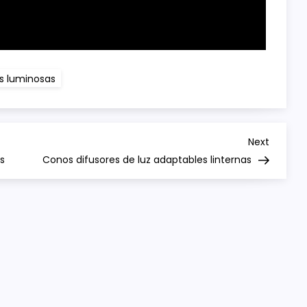
as luminosas
Next
Next
Post
s
Conos difusores de luz adaptables linternas