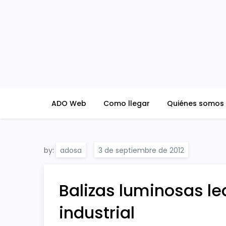
Skip
to
content
ADO Blog
ADO Web
Como llegar
Quiénes somos
by:
adosa
Balizas luminosas le
industrial