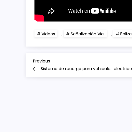
Videos
,
Señalización Vial
,
Baliz
N
Previous
Previous
Post
Sistema de recarga para vehiculos electrico
a
v
e
g