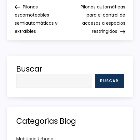
N
Post
Post
Pilonas
Pilonas automáticas
a
escamoteables
para el control de
semiautomáticas y
accesos a espacios
v
extraíbles
restringidos
e
g
Buscar
a
BUSCAR
c
i
ó
Categorías Blog
n
Mobiliario Urbano