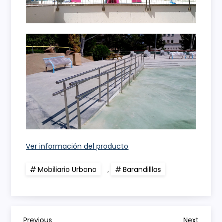
Ver información del producto
Mobiliario Urbano
,
Barandilllas
Previous
Next
Previous
Next