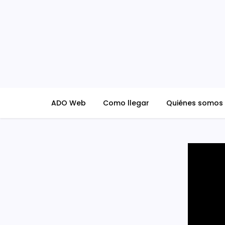
Skip
to
content
ADO Blog
ADO Web
Como llegar
Quiénes somos