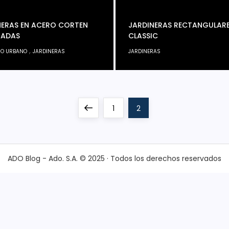
NERAS EN ACERO CORTEN
JARDINERAS RECTANGULAR
ZADAS
CLASSIC
,
IO URBANO
JARDINERAS
JARDINERAS
Previous
Page
Page
1
2
page
ADO Blog - Ado. S.A. © 2025 · Todos los derechos reservados