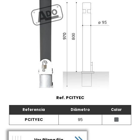
Ref. PCITYEC
Referencia
Diámetro
Color
PCITYEC
95
Ver Pilona fija