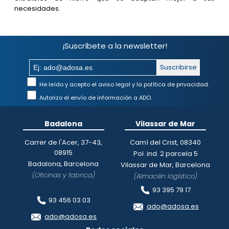
necesidades.
¡Suscríbete a la newsletter!
Suscribirse
He leído y acepto el aviso legal y la política de privacidad.
Autorizo el envío de información a ADO.
Badalona
Vilassar de Mar
Carrer de l'Acer, 37-43,
Camí del Crist, 08340
08915
Pol. ind. 2 parcela 5
Badalona, Barcelona
Vilassar de Mar, Barcelona
(Oficinas y fabrica)
(Almacén logístico)
93 395 79 17
93 456 03 03
ado@adosa.es
ado@adosa.es