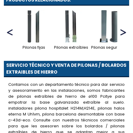
Pilonas fijas
Pilonas extraíbles
Pilonas seguridad
Pi
SERVICIO TÉCNICO Y VENTA DE PILONAS / BOLARDOS
EXTRAIBLES DE HIERRO
Contamos con un departamento técnico para dar servicio
y asesoramiento en las instalaciones, somos fabricantes
de pilonas extraíbles de hierro de ø100 Pcitye para
empotrar la base galvanizada extraíble al suelo.
instaladores pilona hospitalet H214M,H214E, pilonas halos
eterna M Uh1vm, pilona barcelona desmontable con base
c-43d-eco. Consulte con nuestros técnicos comerciales
para que les asesoren sobre los bolardos / pilonas
extraíbles de hierro que se adaptan mejor a sus