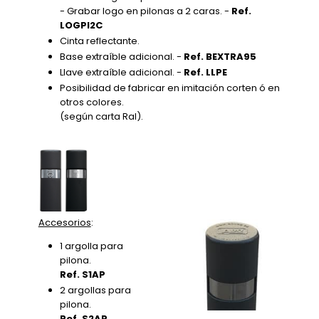
- Grabar logo en pilonas a 2 caras. -
Ref.
LOGPI2C
Cinta reflectante.
Base extraíble adicional. -
Ref. BEXTRA95
Llave extraíble adicional. -
Ref. LLPE
Posibilidad de fabricar en imitación corten ó en
otros colores.
(según carta Ral).
Accesorios
:
1 argolla para
pilona.
Ref. S1AP
2 argollas para
pilona.
Ref. S2AP