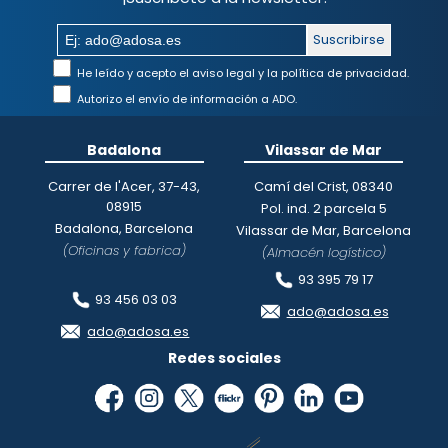
Suscribirse
He leído y acepto el aviso legal y la política de privacidad.
Autorizo el envío de información a ADO.
Badalona
Vilassar de Mar
Carrer de l'Acer, 37-43,
Camí del Crist, 08340
08915
Pol. ind. 2 parcela 5
Badalona, Barcelona
Vilassar de Mar, Barcelona
(Oficinas y fabrica)
(Almacén logístico)
93 395 79 17
93 456 03 03
ado@adosa.es
ado@adosa.es
Redes sociales